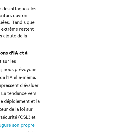
 des attaques, les
centers devront
quées. Tandis que
e extrême restent
s ajoute de la
ons d'IA et à
 sur les
25, nous prévoyons
 de l'IA elle-même.
pressent d'évaluer
. La tendance vers
le déploiement et la
œur de la loi sur
ersécurité (CSL) et
uguré son propre