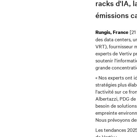
racks d'IA, 
émissions c
[21 
Rungis, France
des data centers, u
VRT), fournisseur m
experts de Vertiv p
soutenir l'informat
grande concentratio
« Nos experts ont id
stratégies plus éla
l'activité sur ce fr
Albertazzi, PDG de V
besoin de solutions
empreinte environne
Nous prévoyons des p
Les tendances 2025 
de Vertiv :