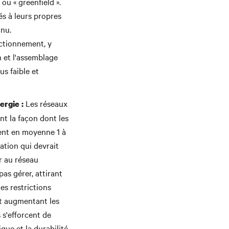
ou « greenfield ».
és à leurs propres
inu.
nctionnement, y
n et l'assemblage
s faible et
Les réseaux
ergie :
nt la façon dont les
sent en moyenne 1 à
ation qui devrait
r au réseau
as gérer, attirant
es restrictions
 et augmentant les
 s'efforcent de
que et la durabilité,