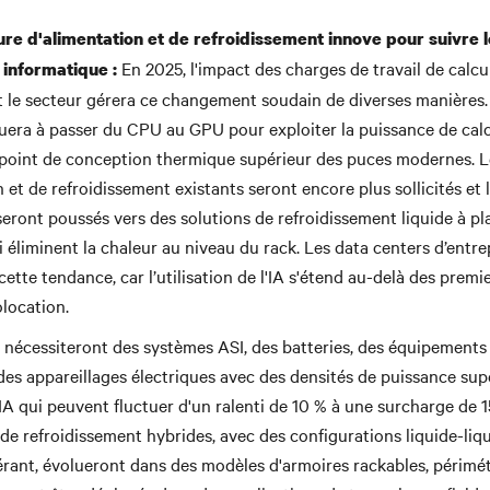
ure d'alimentation et de refroidissement innove pour suivre 
En 2025, l'impact des charges de travail de calcul
 informatique :
 et le secteur gérera ce changement soudain de diverses manières.
uera à passer du CPU au GPU pour exploiter la puissance de calcu
 point de conception thermique supérieur des puces modernes. 
 et de refroidissement existants seront encore plus sollicités et
seront poussés vers des solutions de refroidissement liquide à pl
 éliminent la chaleur au niveau du rack. Les data centers d’entre
ette tendance, car l’utilisation de l'IA s'étend au-delà des premi
olocation.
A nécessiteront des systèmes ASI, des batteries, des équipements 
 des appareillages électriques avec des densités de puissance sup
'IA qui peuvent fluctuer d'un ralenti de 10 % à une surcharge de 
e refroidissement hybrides, avec des configurations liquide-liqui
gérant, évolueront dans des modèles d'armoires rackables, périmé