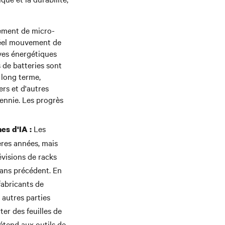
iement de micro-
réel mouvement de
ives énergétiques
 de batteries sont
 long terme,
rs et d'autres
cennie. Les progrès
Les
es d'IA :
res années, mais
visions de racks
sans précédent. En
fabricants de
 autres parties
er des feuilles de
'étend aux outils de