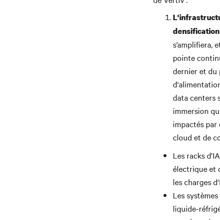
L'infrastruct
densification
s’amplifiera,
pointe contin
dernier et du
d'alimentation
data centers 
immersion qui
impactés par c
cloud et de c
Les racks d'I
électrique et
les charges d
Les systèmes d
liquide-réfri