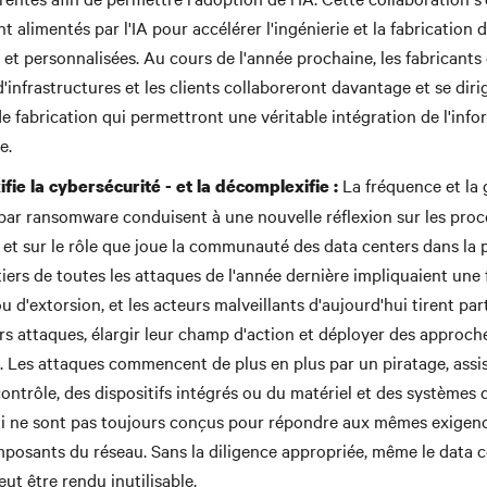
 alimentés par l'IA pour accélérer l'ingénierie et la fabrication
 et personnalisées. Au cours de l'année prochaine, les fabricants 
'infrastructures et les clients collaboreront davantage et se diri
de fabrication qui permettront une véritable intégration de l'info
re.
La fréquence et la 
fie la cybersécurité - et la décomplexifie :
par ransomware conduisent à une nouvelle réflexion sur les proc
 et sur le rôle que joue la communauté des data centers dans la 
tiers de toutes les attaques de l'année dernière impliquaient une
d'extorsion, et les acteurs malveillants d'aujourd'hui tirent part
urs attaques, élargir leur champ d'action et déployer des approch
. Les attaques commencent de plus en plus par un piratage, assist
ontrôle, des dispositifs intégrés ou du matériel et des systèmes d
i ne sont pas toujours conçus pour répondre aux mêmes exigenc
mposants du réseau. Sans la diligence appropriée, même le data c
ut être rendu inutilisable.