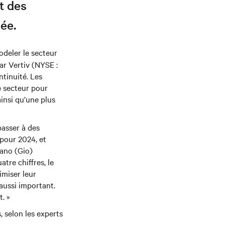
t des
ée.
odeler le secteur
ar Vertiv (NYSE :
ntinuité. Les
e secteur pour
ainsi qu’une plus
passer à des
 pour 2024, et
dano (Gio)
tre chiffres, le
imiser leur
aussi important.
t. »
 selon les experts