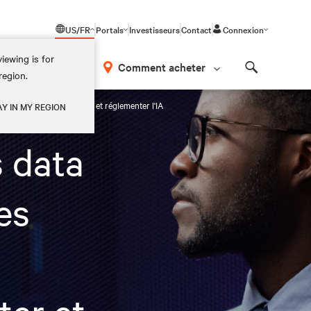
US/FR
Portals
Investisseurs
Contact
Connexion
iewing is for
os
Comment acheter
region.
Search
enir, favoriser, exploiter et réglementer l'IA
AY IN MY REGION
 data
es