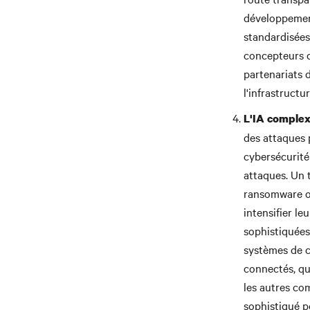
développement
standardisées
concepteurs d
partenariats 
l'infrastructu
L'IA complexi
des attaques 
cybersécurité
attaques. Un 
ransomware ou 
intensifier le
sophistiquées
systèmes de c
connectés, qu
les autres co
sophistiqué pe