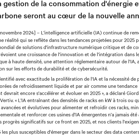
la gestion de la consommation d'énergie e
arbone seront au cœur de la nouvelle ann
novembre 2024] – L’intelligence artificielle (IA) continue de rem
ne réalité qui se reflète dans les tendances projetées pour 2025 p
ondial de solutions d'infrastructure numérique critique et de co
révoient une croissance de l'innovation et de l'intégration dans l
ique à haute densité, une attention réglementaire autour de l'IA, 
n sur les efforts de durabilité et de cybersécurité.
entifié avec exactitude la prolifération de l'IA et la nécessité de 
borées de refroidissement liquide et par air comme une tendance
ont devrait encore s'accélérer et évoluer en 2025 », a déclaré Gior
ertiv. « L’IA entraînant des densités de racks en kW à trois ou qua
 avancées et évolutives pour alimenter et refroidir ces racks, min
mentale et renforcer ces usines d'IA émergentes n'a jamais été 
rogrès significatifs sur ce front en 2025, et nos clients l'exigen
les plus susceptibles d'émerger dans le secteur des data centers,