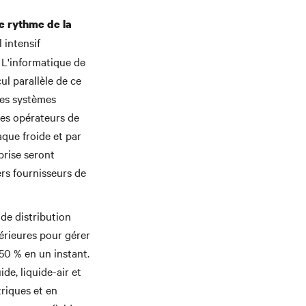
le rythme de la
 intensif
 L'informatique de
l parallèle de ce
Les systèmes
 les opérateurs de
aque froide et par
prise seront
ers fournisseurs de
de distribution
érieures pour gérer
150 % en un instant.
de, liquide-air et
triques et en