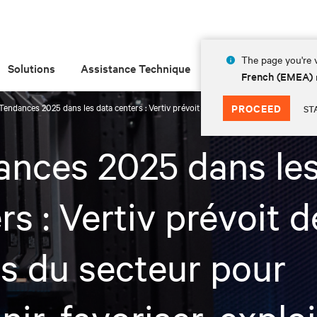
The page you're v
Solutions
Assistance Technique
Insights
À prop
French (EMEA)
Tendances 2025 dans les data centers : Vertiv prévoit des efforts du secteur pour sout
PROCEED
ST
nces 2025 dans les
rs : Vertiv prévoit d
ts du secteur pour