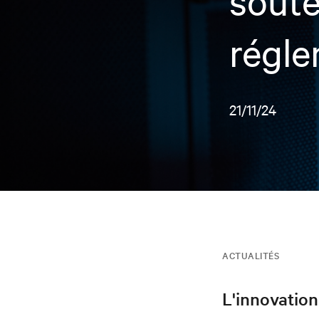
soute
régle
21/11/24
ACTUALITÉS
L'innovation