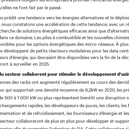
'elles ne l'ont fait par le passé.
s prédit une tendance vers les énergies alternatives et le déplo
5, nous constatons une accélération de cette tendance, avec un 
recherche de solutions énergétiques efficaces ainsi que d'alternat
dans ce domaine. Les piles à combustible et les nouvelles chimies
ponibles pour les options énergétiques des micro-réseaux. À plus
es développent de petits réacteurs modulaires pour les data cente
s d'énergie, qui devraient être disponibles vers la fin de la dé
ont à surveiller en 2025.
du secteur collaborent pour stimuler le développement d'usin
nnes des racks ont augmenté régulièrement au cours des derniè
ur qui supportait une densité moyenne de 8,2kW en 2020, les pré
 de 500 à 1 000 kW ou plus représentent bientôt une disruption 
 changements rapides, les développeurs de puces, les clients, les 
imentation et de refroidissement, les fournisseurs d’énergie et les
secteur collaboreront de plus en plus pour développer et support
entes afin de permettre l'adoption de l'IA. Cette collaboration s