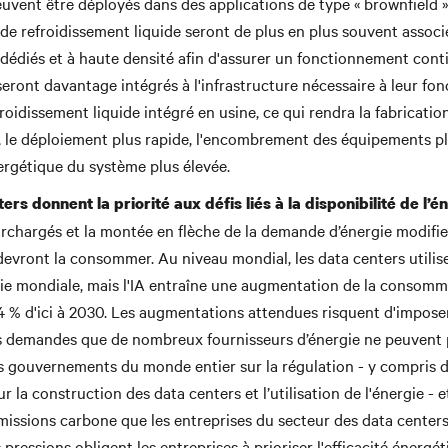
uvent être déployés dans des applications de type « brownfield » 
de refroidissement liquide seront de plus en plus souvent associ
dédiés et à haute densité afin d'assurer un fonctionnement cont
seront davantage intégrés à l'infrastructure nécessaire à leur fo
roidissement liquide intégré en usine, ce qui rendra la fabricatio
s, le déploiement plus rapide, l'encombrement des équipements plu
énergétique du système plus élevée.
ers donnent la priorité aux défis liés à la disponibilité de l’én
urchargés et la montée en flèche de la demande d’énergie modifie
devront la consommer. Au niveau mondial, les data centers utili
gie mondiale, mais l'IA entraîne une augmentation de la consomm
 4 % d'ici à 2030. Les augmentations attendues risquent d'impose
s demandes que de nombreux fournisseurs d’énergie ne peuvent p
es gouvernements du monde entier sur la régulation - y compris d
ur la construction des data centers et l’utilisation de l'énergie -
émissions carbone que les entreprises du secteur des data centers
 pressions obligent les entreprises à prioriser l'efficacité énergéti