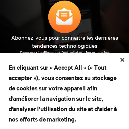
Abonnez-vous pour connaître les dernières
tendances technologiques
Recevez régulièrement l’actualité sur les sujets les
plus importants du secteur, ainsi que les dernières
interventions et avis de nos experts sur la gestion,
En cliquant sur « Accept All » (« Tout
l’alimentation et le refroidissement des data centers
et des infrastructures informatiques critiques.
accepter »), vous consentez au stockage
de cookies sur votre appareil afin
S’INSCRIRE MAINTENANT
d’améliorer la navigation sur le site,
d’analyser l’utilisation du site et d’aider à
RESSOURCES
nos efforts de marketing.
SUPPORT