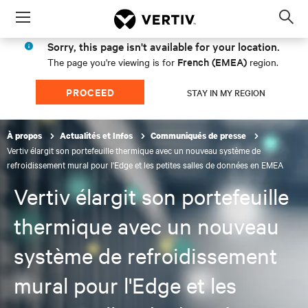
Menu
Op
sea
Sorry, this page isn't available for your location.
mod
French (EMEA)
The page you're viewing is for
region.
PROCEED
STAY IN MY REGION
À propos
Actualités et Infos
Communiqués de presse
Vertiv élargit son portefeuille thermique avec un nouveau système de
refroidissement mural pour l'Edge et les petites salles de données en EMEA
Vertiv élargit son portefeuille
thermique avec un nouveau
système de refroidissement
mural pour l'Edge et les