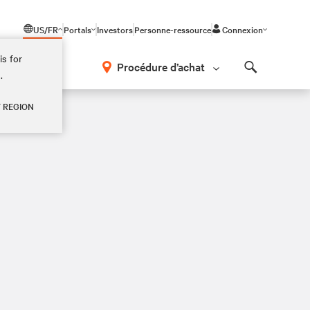
US/FR
Portals
Investors
Personne-ressource
Connexion
is for
Procédure d’achat
.
Search
Y REGION