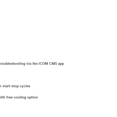
 troubleshooting via the iCOM CMS app
 start-stop cycles
ith free-cooling option