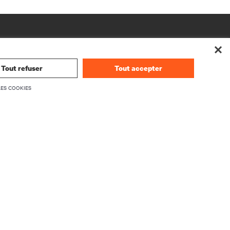
Tout refuser
Tout accepter
LES COOKIES
ENTREPRISE
À propos de Vertiv
Équipe exécutive
ogiciel
Soumettre des commentaires
nce
Emplois
Investor Relations
Règles de déontologie et de conformité
Code de conduite