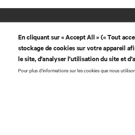
En cliquant sur « Accept All » (« Tout acc
stockage de cookies sur votre appareil afi
le site, d’analyser l’utilisation du site et 
Pour plus d’informations sur les cookies que nous utiliso
RE
COMMUNIQUEZ AVEC NOUS
Doc
Instagram
Pol
Con
Conditions d’utilisation
Politique relative à la
Inf
confidentialité des données et aux cookies
Br
Énoncé d’accessibilité
©
2026 Vertiv Group Corp. Tous droits réservés.
Pla