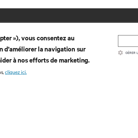
epter »), vous consentez au
n d’améliorer la navigation sur
GÉRER 
d’aider à nos efforts de marketing.
ns,
cliquez ici.
SSOURCES
SOUTIEN
umentation sur le produit
Assistance technique
itique sur la qualité et certifications
Forum communautaire
ditions générales de vente
Mises à jour du logiciel/microl
ormation sur la garantie
Soumettre demande d’assista
evets
Enregistrement du Produit
n du site