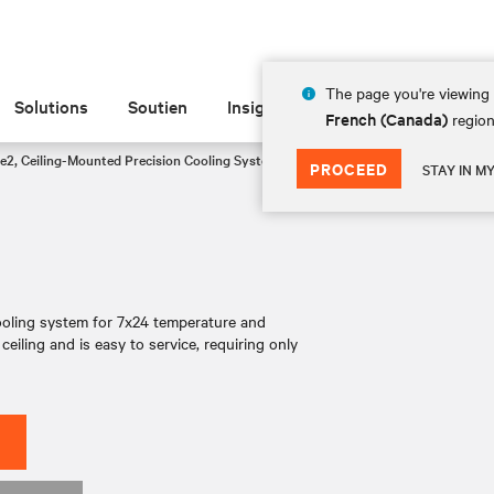
The page you're viewing 
Solutions
Soutien
Insights
À propos de
French (Canada)
region
te2, Ceiling-Mounted Precision Cooling System, 3.5-28kW
MMD8TC, 22.5kW
PROCEED
STAY IN M
ooling system for 7x24 temperature and
 ceiling and is easy to service, requiring only