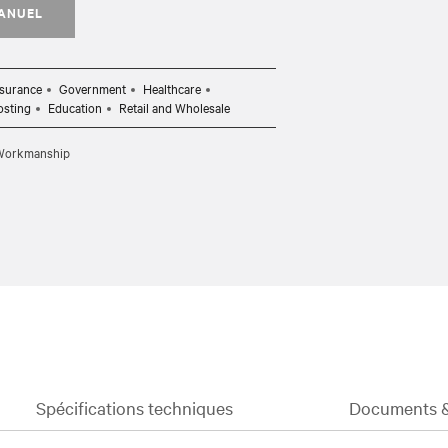
MANUEL
nsurance
Government
Healthcare
osting
Education
Retail and Wholesale
d Workmanship
Spécifications techniques
Documents &