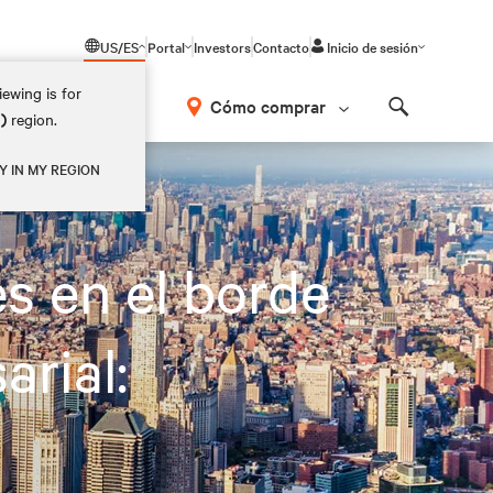
US/ES
Portal
Investors
Contacto
Inicio de sesión
ewing is for
Cómo comprar
M)
region.
Search
Y IN MY REGION
s en el borde
arial: