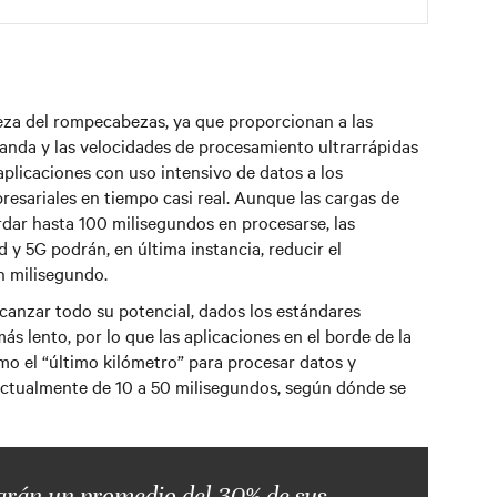
eza del rompecabezas, ya que proporcionan a las
anda y las velocidades de procesamiento ultrarrápidas
plicaciones con uso intensivo de datos a los
esariales en tiempo casi real. Aunque las cargas de
rdar hasta 100 milisegundos en procesarse, las
d y 5G podrán, en última instancia, reducir el
 milisegundo.
lcanzar todo su potencial, dados los estándares
s lento, por lo que las aplicaciones en el borde de la
o el “último kilómetro” para procesar datos y
actualmente de 10 a 50 milisegundos, según dónde se
arán un promedio del 30% de sus