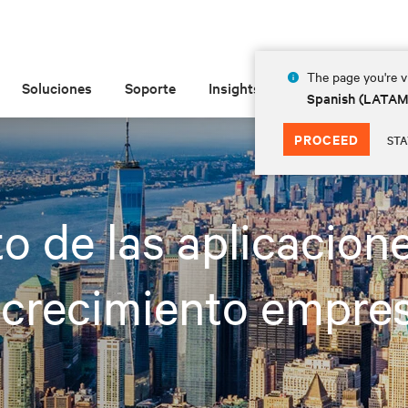
The page you're vi
Soluciones
Soporte
Insights
Acerca de
Spanish (LATA
PROCEED
STA
 de las aplicacione
l crecimiento empres