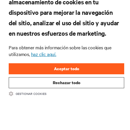
almacenamiento de cookies en tu
dispositivo para mejorar la navegación
del sitio, analizar el uso del sitio y ayudar
RECURSOS
en nuestros esfuerzos de marketing.
SOPORTE
Para obtener más información sobre las cookies que
utilizamos,
haz clic aquí.
CORPORATIVO
Aceptar todo
Rechazar todo
GESTIONAR COOKIES
SÍGANOS
Insta
•
•
Términos de uso
Politica Global de Privacidad y Cookies
Declaración de