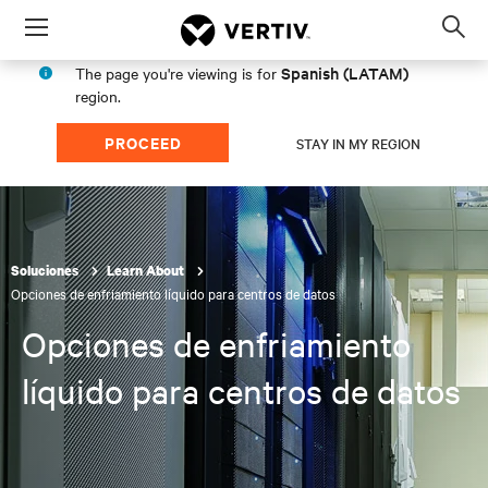
Menu
Op
sea
Spanish (LATAM)
The page you're viewing is for
mod
region.
PROCEED
STAY IN MY REGION
Soluciones
Learn About
Opciones de enfriamiento líquido para centros de datos
Opciones de enfriamiento
líquido para centros de datos