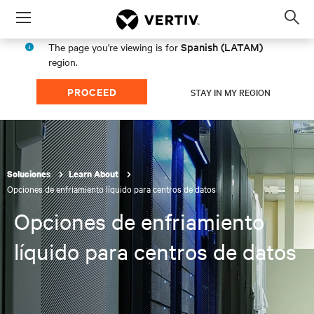
Menu
Op
sea
Spanish (LATAM)
The page you're viewing is for
mod
region.
PROCEED
STAY IN MY REGION
Soluciones
Learn About
Opciones de enfriamiento líquido para centros de datos
Opciones de enfriamiento
líquido para centros de datos