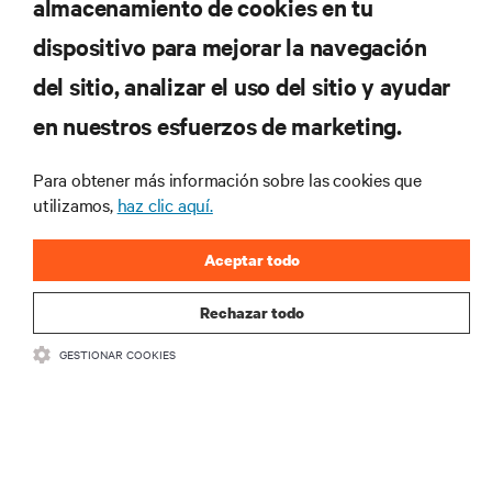
almacenamiento de cookies en tu
dispositivo para mejorar la navegación
del sitio, analizar el uso del sitio y ayudar
RECURSOS
en nuestros esfuerzos de marketing.
SOPORTE
Para obtener más información sobre las cookies que
utilizamos,
haz clic aquí.
CORPORATIVO
Aceptar todo
Rechazar todo
GESTIONAR COOKIES
SÍGANOS
Insta
•
•
Términos de uso
Politica Global de Privacidad y Cookies
Declaración de