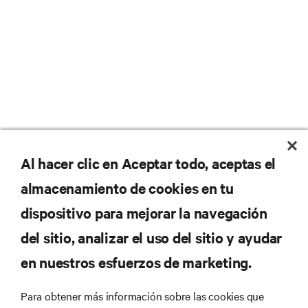
No se pierda nunca una
Al hacer clic en Aceptar todo, aceptas el
almacenamiento de cookies en tu
oferta
dispositivo para mejorar la navegación
del sitio, analizar el uso del sitio y ayudar
Regístrese en nuestra lista de correos
en nuestros esfuerzos de marketing.
para recibir las últimas novedades de
productos y actualizaciones de la
Para obtener más información sobre las cookies que
industria de Vertiv.