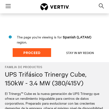
Menu
Op
sea
mod
Spanish (LATAM)
The page you're viewing is for
region.
PROCEED
STAY IN MY REGION
FAMILIA DE PRODUCTOS
UPS Trifásico Trinergy Cube,
150kW - 3.4 MW (380/415V)
El ​Trinergy™ Cube es la nueva generación de UPS Trinergy que
ofrece un rendimiento inigualable para centros de datos
corporativos. Preparado para evolucionar con las crecientes
demandas de la empresa, ofrece el máximo nivel de disponibilidad