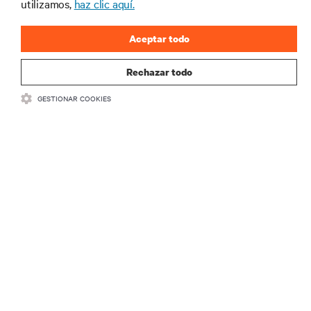
utilizamos,
haz clic aquí.
Aceptar todo
REGISTRARSE
Rechazar todo
GESTIONAR COOKIES
RECURSOS
SOPORTE