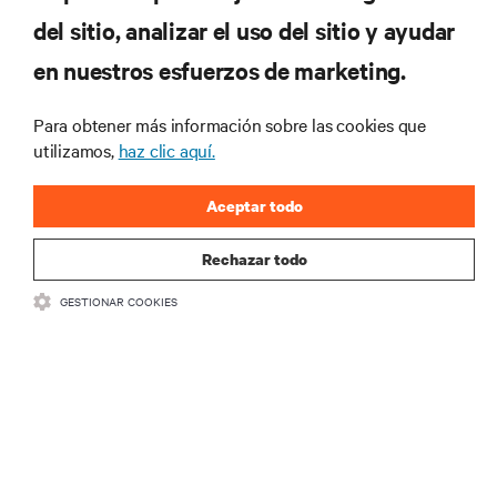
del sitio, analizar el uso del sitio y ayudar
RECURSOS
en nuestros esfuerzos de marketing.
SOPORTE
Para obtener más información sobre las cookies que
utilizamos,
haz clic aquí.
CORPORATIVO
Aceptar todo
Rechazar todo
SÍGANOS
GESTIONAR COOKIES
Inst
•
•
Términos de uso
Politica Global de Privacidad y Cookies
Declaración de
accesibilidad
©
2026 Vertiv Group Corp. Todos los derechos reservados.