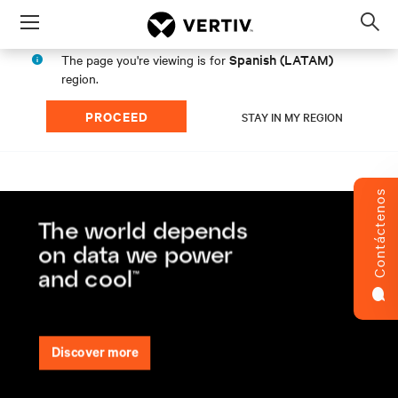
Menu
Op
sea
Spanish (LATAM)
The page you're viewing is for
mod
region.
PROCEED
STAY IN MY REGION
Contáctenos