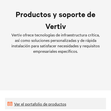
Liquid Cooling Options for
Productos y soporte de
Data Centers
Conozca más
Vertiv
Vertiv ofrece tecnologías de infraestructura crítica,
así como soluciones personalizadas y de rápida
instalación para satisfacer necesidades y requisitos
empresariales específicos.
Ver el portafolio de productos