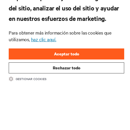
del sitio, analizar el uso del sitio y ayudar
RECURSOS
en nuestros esfuerzos de marketing.
SOPORTE
Para obtener más información sobre las cookies que
utilizamos,
haz clic aquí.
CORPORATIVO
Aceptar todo
Rechazar todo
SÍGANOS
GESTIONAR COOKIES
Inst
•
•
Términos de uso
Politica Global de Privacidad y Cookies
Declaración de
accesibilidad
©
2026 Vertiv Group Corp. Todos los derechos reservados.