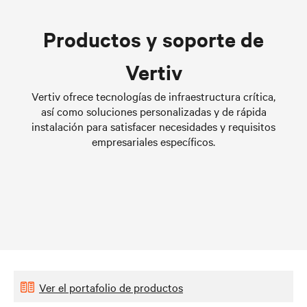
Liquid Cooling Options for
Productos y soporte de
Data Centers
Conozca más
Vertiv
Vertiv ofrece tecnologías de infraestructura crítica,
así como soluciones personalizadas y de rápida
instalación para satisfacer necesidades y requisitos
empresariales específicos.
Ver el portafolio de productos