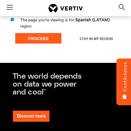
Menu
Op
sea
Spanish (LATAM)
The page you're viewing is for
mod
region.
PROCEED
STAY IN MY REGION
Contáctenos