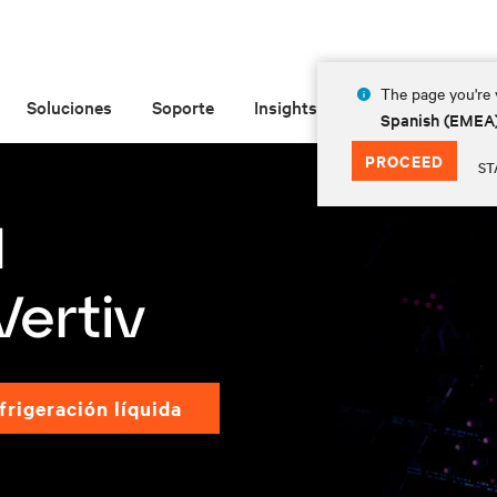
The page you're v
Soluciones
Soporte
Insights
Acerca de las
Spanish (EMEA
PROCEED
ST
frigeración líquida