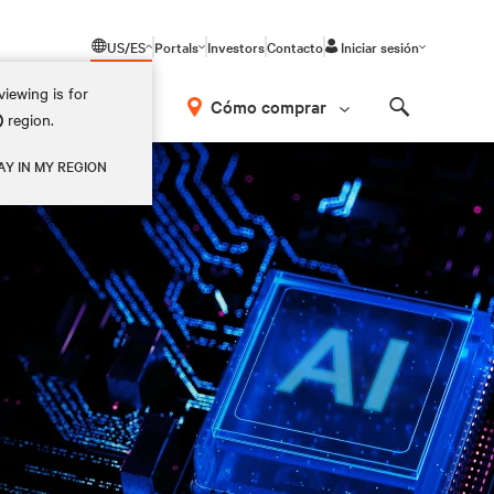
US/ES
Portals
Investors
Contacto
Iniciar sesión
iewing is for
Cómo comprar
)
region.
Search
AY IN MY REGION