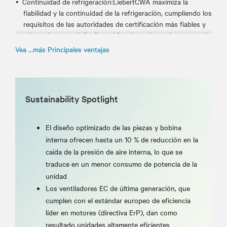
Continuidad de refrigeración:LiebertCWA maximiza la
fiabilidad y la continuidad de la refrigeración, cumpliendo los
requisitos de las autoridades de certificación más fiables y
adoptadas para el diseño y el funcionamiento de centros de
datos.
Vea …más Principales ventajas
Eficiencia energética: LiebertCWA está diseñado para
establecer nuevos estándares de eficiencia en los sistemas
de enfriamiento de paredes térmicas de agua enfriada para
centros de datos. El diseño interno de la unidad combina
Sustainability Spotlight
tecnologías líderes del mercado y optimiza el impacto
aerodinámico de todos los componentes internos.
El diseño optimizado de las piezas y bobina
Control inteligente Vertiv™ Liebert® iCOM™:el control
interna ofrecen hasta un 10 % de reducción en la
Liebert® iCOM™ gestiona y optimiza todo el sistema,
caída de la presión de aire interna, lo que se
incorporando algoritmos específicos desarrollados
traduce en un menor consumo de potencia de la
especialmente para aplicaciones de suelo no elevado, lo que
unidad
garantiza un control preciso y constante del flujo de aire y
Los ventiladores EC de última generación, que
la temperatura en todas las condiciones de trabajo.
cumplen con el estándar europeo de eficiencia
líder en motores (directiva ErP), dan como
resultado unidades altamente eficientes