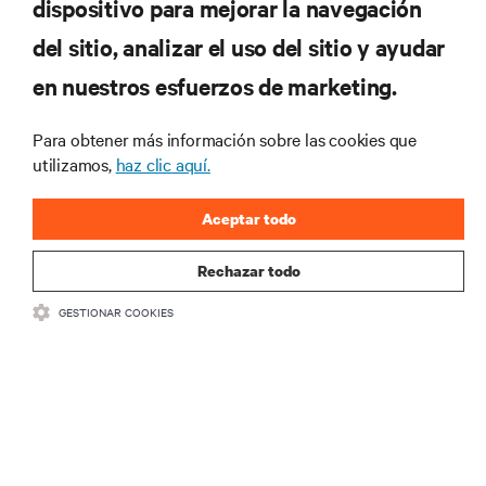
dispositivo para mejorar la navegación
tecnológicas
Recibe actualizaciones periódicas sobre los temas
del sitio, analizar el uso del sitio y ayudar
más importantes del sector, con los últimos debates
en nuestros esfuerzos de marketing.
y perspectivas de expertos sobre gestión de
centros de datos y gestión de infraestructuras.
Para obtener más información sobre las cookies que
REGÍSTRATE AHORA
utilizamos,
haz clic aquí.
Aceptar todo
Rechazar todo
GESTIONAR COOKIES
RECURSOS
SOPORTE