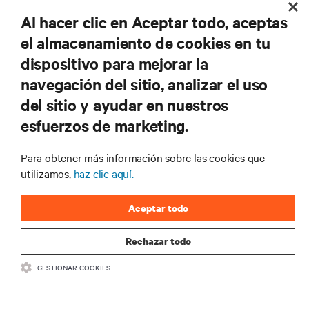
y perspectivas de expertos sobre gestión de
centros de datos y gestión de infraestructuras.
Al hacer clic en Aceptar todo, aceptas
el almacenamiento de cookies en tu
REGÍSTRATE AHORA
dispositivo para mejorar la
navegación del sitio, analizar el uso
RECURSOS
del sitio y ayudar en nuestros
esfuerzos de marketing.
SOPORTE
Para obtener más información sobre las cookies que
utilizamos,
haz clic aquí.
CORPORATIVO
Aceptar todo
Rechazar todo
CONECTA CON NOSOTROS
GESTIONAR COOKIES
Insta