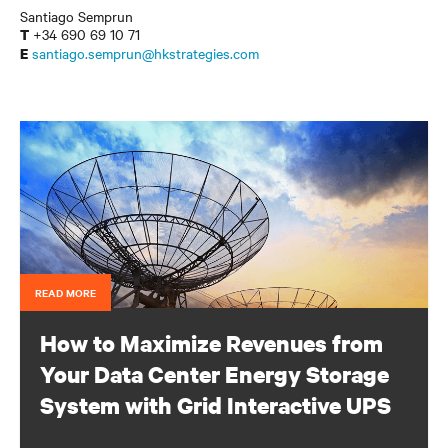
Santiago Semprun
+34 690 69 10 71
T
santiago.semprun@hkstrategies.com
E
READ MORE
How to Maximize Revenues from
Your Data Center Energy Storage
System with Grid Interactive UPS
The power generation industry is undergoing a dramatic