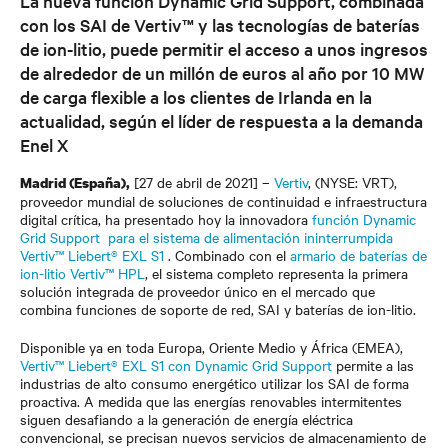
La nueva función Dynamic Grid Support, combinada
con los SAI de Vertiv™ y las tecnologías de baterías
de ion-litio, puede permitir el acceso a unos ingresos
de alrededor de un millón de euros al año por 10 MW
de carga flexible a los clientes de Irlanda en la
actualidad, según el líder de respuesta a la demanda
Enel X
[27 de abril de 2021] –
Vertiv
, (NYSE: VRT),
Madrid (España),
proveedor mundial de soluciones de continuidad e infraestructura
digital crítica, ha presentado hoy la innovadora
función Dynamic
Grid Support para el sistema de alimentación ininterrumpida
Vertiv™ Liebert® EXL S1
. Combinado con el
armario de baterías de
ion-litio Vertiv™ HPL
,
el sistema completo representa la primera
solución integrada de proveedor único en el mercado que
combina funciones de soporte de red, SAI y baterías de ion-litio.
Disponible ya en toda Europa, Oriente Medio y África (EMEA),
Vertiv™ Liebert® EXL S1 con Dynamic Grid Support
permite a las
industrias de alto consumo energético utilizar los SAI de forma
proactiva. A medida que las energías renovables intermitentes
siguen desafiando a la generación de energía eléctrica
convencional, se precisan nuevos servicios de almacenamiento de