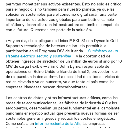
permitan monetizar sus activos existentes. Esto no solo es crítico
para el negocio, sino también para nuestro planeta, ya que las
soluciones sostenibles para el consumo digital serán una parte
importante de los esfuerzos globales para combatir el cambio
climático y desarrollar una infraestructura sostenible compatible
con el futuro. Queremos ser parte de la solución».
«Hoy en día, el despliegue de Liebert® EXL S1 con Dynamic Grid
Support y tecnologías de baterías de ion-litio permitiría la
participación en el Programa DS3 de Irlanda —
Suministro de un
sistema eléctrico seguro y sostenible
—
y la oportunidad de
obtener ingresos de alrededor de un millón de euros al año por 10
MW de carga flexible —afirmó John Byrne, responsable de
operaciones en Reino Unido e Irlanda de Enel X, proveedor líder
de respuesta a la demanda—. La necesidad de estos servicios de
red es elevada y va en aumento, ya que tanto el país como las
empresas irlandesas buscan descarbonizarse».
Los centros de datos y otras infraestructuras críticas, como las
redes de telecomunicaciones, las fábricas de Industria 4.0 y los
aeropuertos, desempeñan un papel fundamental en el cambiante
panorama energético actual, que presenta nuevas formas de ser
sostenibles generar ingresos y reducir los costes energéticos.
Como señala un
informe reciente de la AIE
, las empresas