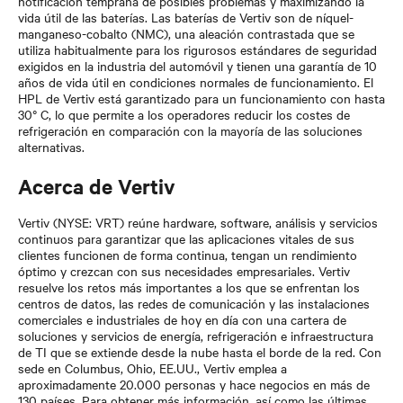
notificación temprana de posibles problemas y maximizando la
vida útil de las baterías. Las baterías de Vertiv son de níquel-
manganeso-cobalto (NMC), una aleación contrastada que se
utiliza habitualmente para los rigurosos estándares de seguridad
exigidos en la industria del automóvil y tienen una garantía de 10
años de vida útil en condiciones normales de funcionamiento. El
HPL de Vertiv está garantizado para un funcionamiento con hasta
30° C, lo que permite a los operadores reducir los costes de
refrigeración en comparación con la mayoría de las soluciones
alternativas.
Acerca de Vertiv
Vertiv (NYSE: VRT) reúne hardware, software, análisis y servicios
continuos para garantizar que las aplicaciones vitales de sus
clientes funcionen de forma continua, tengan un rendimiento
óptimo y crezcan con sus necesidades empresariales. Vertiv
resuelve los retos más importantes a los que se enfrentan los
centros de datos, las redes de comunicación y las instalaciones
comerciales e industriales de hoy en día con una cartera de
soluciones y servicios de energía, refrigeración e infraestructura
de TI que se extiende desde la nube hasta el borde de la red. Con
sede en Columbus, Ohio, EE.UU., Vertiv emplea a
aproximadamente 20.000 personas y hace negocios en más de
130 países. Para obtener más información, así como las últimas