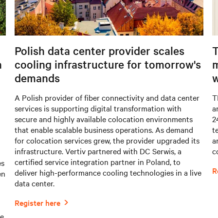
Polish data center provider scales
T
n
cooling infrastructure for tomorrow's
m
demands
w
A Polish provider of fiber connectivity and data center
T
services is supporting digital transformation with
a
secure and highly available colocation environments
2
that enable scalable business operations. As demand
t
for colocation services grew, the provider upgraded its
a
infrastructure. Vertiv partnered with DC Serwis, a
c
certified service integration partner in Poland, to
es
deliver high-performance cooling technologies in a live
en
data center.
de