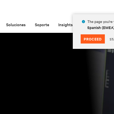
The page you're v
Soluciones
Soporte
Insights
Acerca de las
Spanish (EMEA
PROCEED
ST