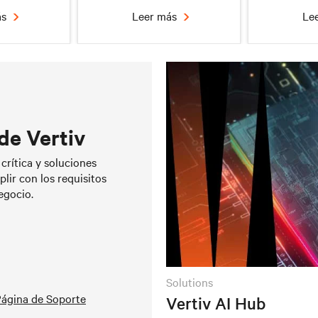
ás
Leer más
Le
de Vertiv
crocentro
Gestión completa de la
Gesti
crítica y soluciones
y Edge
alimentación eléctrica
lir con los requisitos
egocio.
ás
Leer más
Le
solutions
ágina de Soporte
Vertiv AI Hub