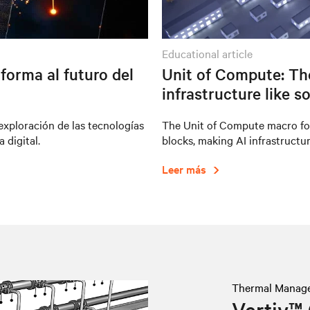
educational article
forma al futuro del
Unit of Compute: Th
infrastructure like s
 exploración de las tecnologías
The Unit of Compute macro forc
 digital.
blocks, making AI infrastructur
Leer más
Thermal Manag
Vertiv™ 