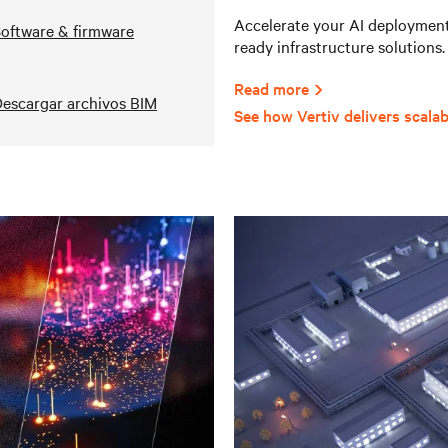
Accelerate your AI deployments
oftware & firmware
ready infrastructure solutions.
Read more
escargar archivos BIM
See how Vertiv delivers scalab