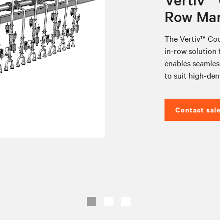
Row Man
The Vertiv™ Coo
in-row solution f
enables seamless
to suit high-den
Contact sal