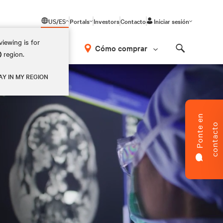
US/ES
Portals
Investors
Contacto
Iniciar sesión
iewing is for
Cómo comprar
)
region.
Search
AY IN MY REGION
P
o
n
t
e
e
n
c
o
n
t
a
c
t
o