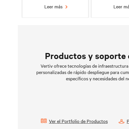
Leer más
Leer m
Productos y soporte 
Opciones de refrigeración
Informe de mi
Vertiv ofrece tecnologías de infraestructura 
líquida para centros de
de datos 
personalizadas de rápido despliegue para cump
datos
específicos y necesidades del n
Leer más
Leer m
Ver el Portfolio de Productos
P