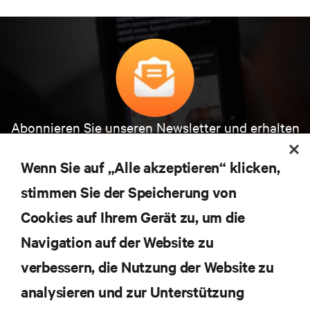
Abonnieren Sie unseren Newsletter und erhalten
die neuesten Technologietrends
Erhalten Sie regelmäßig Updates zu den wichtigsten
Wenn Sie auf „Alle akzeptieren“ klicken,
Themen der Branche, mit aktuellen Diskussionen
stimmen Sie der Speicherung von
und Einblicken von Experten in das
Rechenzentrums- und Infrastrukturmanagement.
Cookies auf Ihrem Gerät zu, um die
JETZT ANMELDEN
Navigation auf der Website zu
verbessern, die Nutzung der Website zu
analysieren und zur Unterstützung
RESSOURCEN