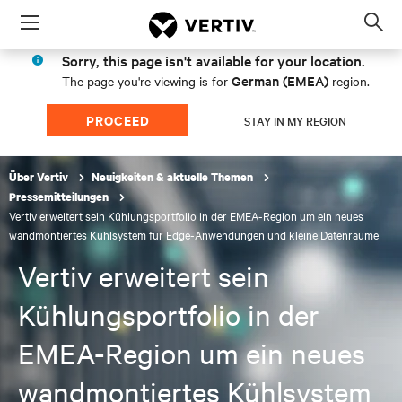
Menu
Op
sea
Sorry, this page isn't available for your location.
mod
German (EMEA)
The page you're viewing is for
region.
PROCEED
STAY IN MY REGION
Über Vertiv
Neuigkeiten & aktuelle Themen
Pressemitteilungen
Vertiv erweitert sein Kühlungsportfolio in der EMEA-Region um ein neues
wandmontiertes Kühlsystem für Edge-Anwendungen und kleine Datenräume
Vertiv erweitert sein
Kühlungsportfolio in der
EMEA-Region um ein neues
wandmontiertes Kühlsystem